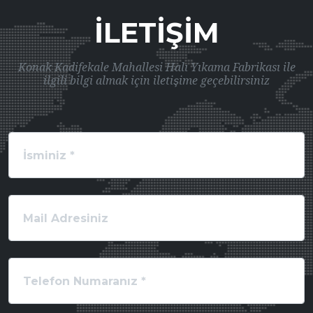
İLETIŞIM
Konak Kadifekale Mahallesi Halı Yıkama Fabrikası ile
ilgili bilgi almak için iletişime geçebilirsiniz